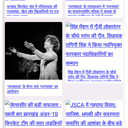
धनबाद क्रिकेट संघ में परिवारवाद की
‘नृत्यशाला’ के तत्वावधान में ‘प्रत्याशा’
पराकाष्ठा, खेल और खिलाड़ियों पर पड़
का शुभारंभसंदीप मलिक ने कथक के
रहा गहरा असर
मूलभूत प्रशिक्षण के बारे में बताया
सिंह मेंशन में गूँजी लोकतंत्र के चौथे
स्तंभ की गूँज, विधायक रागिनी सिंह ने
किया नवनियुक्त पत्रकार पदाधिकारियों
‘नृत्यशाला’ के बैनर तले ‘प्रत्याशा’ का
का सम्मान
आयोजन