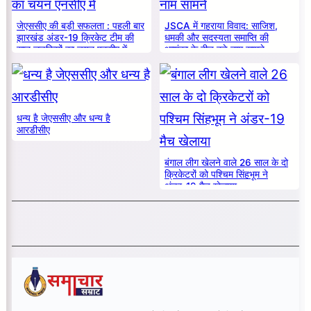
जेएससीए की बड़ी सफलता : पहली बार
JSCA में गहराया विवाद: साजिश,
झारखंड अंडर-19 क्रिकेट टीम की
धमकी और सदस्यता समाप्ति की
सात लड़कियों का चयन एनसीए में
आशंका के बीच बड़े नाम सामने
धन्य है जेएससीए और धन्य है
आरडीसीए
बंगाल लीग खेलने वाले 26 साल के दो
क्रिकेटरों को पश्चिम सिंहभूम ने
अंडर-19 मैच खेलाया