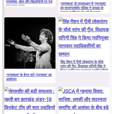
पराकाष्ठा, खेल और खिलाड़ियों पर पड़
‘नृत्यशाला’ के तत्वावधान में ‘प्रत्याशा’
रहा गहरा असर
का शुभारंभसंदीप मलिक ने कथक के
मूलभूत प्रशिक्षण के बारे में बताया
सिंह मेंशन में गूँजी लोकतंत्र के चौथे
स्तंभ की गूँज, विधायक रागिनी सिंह ने
किया नवनियुक्त पत्रकार पदाधिकारियों
‘नृत्यशाला’ के बैनर तले ‘प्रत्याशा’ का
का सम्मान
आयोजन