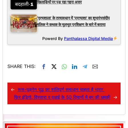
खिलाड़ियों पर पड़ रहा गहरा असर
‘नृत्यशाला’ के तत्वावधान में ‘प्रत्याशा’ का शुभारंभसंदीप
मलिक ने कथक के मूलभूत प्रशिक्षण के बारे में बताया
Powerd By
Panthalassa Digital Media
SHARE THIS:
←
रूस-यूक्रेन युद्ध का शांतिपूर्ण समाधान चाहता है भारत
फिर इंडिगो, विस्तारा व एआई के 50 विमानों में बम की धमकी
→