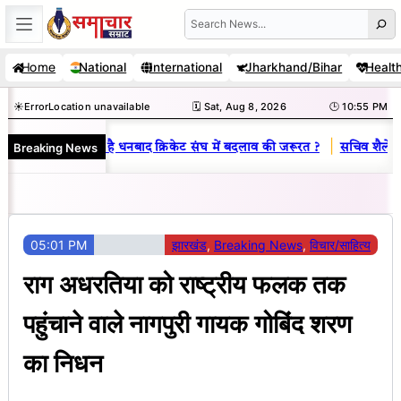
Skip
Search
to
Home
National
International
Jharkhand/Bihar
Healt
content
☀️
Error
Location unavailable
🗓️ Sat, Aug 8, 2026
🕒 10:55 PM
|
Breaking News
 राज : जानें क्यों है धनबाद क्रिकेट संघ में बदलाव की जरूरत ?
सचिव शैलेंद्र क
05:01 PM
झारखंड
, 
Breaking News
, 
विचार/साहित्य
राग अधरतिया को राष्ट्रीय फलक तक
पहुंचाने वाले नागपुरी गायक गोबिंद शरण
का निधन