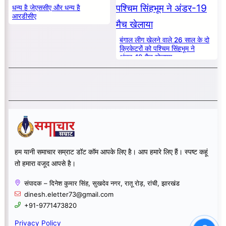
धन्य है जेएससीए और धन्य है
आरडीसीए
बंगाल लीग खेलने वाले 26 साल के दो
क्रिकेटरों को पश्चिम सिंहभूम ने
अंडर-19 मैच खेलाया
हम यानी समाचार सम्राट डॉट कॉम आपके लिए है। आप हमारे लिए हैं। स्पष्ट कहूं
तो हमारा वजूद आपसे है।
संपादक – दिनेश कुमार सिंह, सुखदेव नगर, रातू रोड़, रांची, झारखंड
dinesh.eletter73@gmail.com
+91-9771473820
Privacy Policy