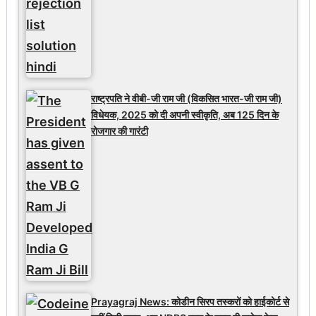
राष्ट्रपति ने वीबी-जी राम जी (विकसित भारत-जी राम जी)
विधेयक, 2025 को दी अपनी स्वीकृति, अब 125 दिन के
रोजगार की गारंटी
Prayagraj News: कोडीन सिरप तस्करों को हाईकोर्ट से