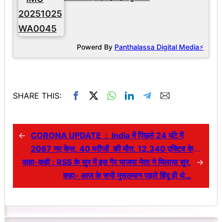
Powerd By
Panthalassa Digital Media⚡
SHARE THIS:
←
CORONA UPDATE : India में पिछले 24 घंटे में
2067 नए केस, 40 मरीजों की मौत, 12,340 एक्टिव केस
कहा-कही : RSS के सुर में इस गैर भाजपा नेता ने मिलाया सुर,
और …
→
कहा- आज के सभी मुसलमान पहले हिंदू ही थे…