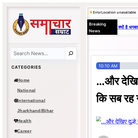
Skip
Error
Location unavailable
to
Breaking
content
25 वर्षों से एकछत्र मनोज-विनय राज : जानें क्यों है धनबाद
News
Search
10:10 AM
CATEGORIES
…और देखिए 
Home
National
कि सब रह 
International
Jharkhand/Bihar
Health
Career