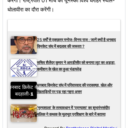
करेंगी। राष्ट्रपति 01 मार्च को यूनेस्को विश्व धरोहर स्थल-
धोलावीरा का दौरा करेंगी।
Latest Updates
25 वर्षों से एकछत्र मनोज-विनय राज : जानें क्यों है धनबाद
क्रिकेट संघ में बदलाव की जरूरत ?
सचिव शैलेंद्र कुमार ने आरडीसीए को बनाया लूट का अड्डा,
कमीशन के खेल का हुआ भंडाफोड़
धनबाद क्रिकेट संघ में परिवारवाद की पराकाष्ठा, खेल और
खिलाड़ियों पर पड़ रहा गहरा असर
‘नृत्यशाला’ के तत्वावधान में ‘प्रत्याशा’ का शुभारंभसंदीप
मलिक ने कथक के मूलभूत प्रशिक्षण के बारे में बताया