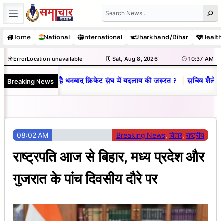
Skip
Search
to
Home
National
International
Jharkhand/Bihar
Healt
content
☀️
Error
Location unavailable
🗓️ Sat, Aug 8, 2026
🕒 10:37 AM
|
Breaking News
नय राज : जानें क्यों है धनबाद क्रिकेट संघ में बदलाव की जरूरत ?
सचिव शैलेंद्र
08:02 AM
Breaking News
, 
बिहार
, 
राष्ट्रीय
राष्ट्रपति आज से बिहार, मध्य प्रदेश और
गुजरात के पांच दिवसीय दौरे पर