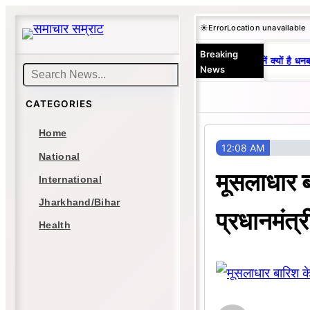
Skip
☀️
Error
Location unavailable
to
Breaking
content
25 वर्षों से एकछत्र मनोज-विनय राज : जानें क्यों है धनब
News
Search
CATEGORIES
Home
12:08 AM
National
मूसलाधार बा
International
Jharkhand/Bihar
प्रधानमंत्र
Health