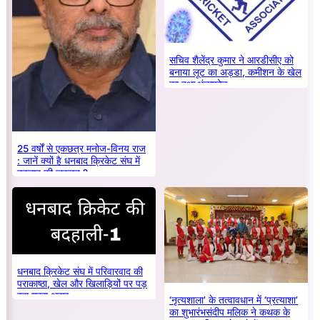
सचिव शैलेंद्र कुमार ने आरडीसीए को
बनाया लूट का अड्डा, कमीशन के खेल
का हुआ भंडाफोड़
25 वर्षों से एकछत्र मनोज-विनय राज
: जानें क्यों है धनबाद क्रिकेट संघ में
बदलाव की जरूरत ?
धनबाद क्रिकेट संघ में परिवारवाद की
पराकाष्ठा, खेल और खिलाड़ियों पर पड़
रहा गहरा असर
‘नृत्यशाला’ के तत्वावधान में ‘प्रत्याशा’
का शुभारंभसंदीप मलिक ने कथक के