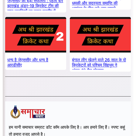
जेएससीए की बड़ी सफलता : पहली बार
धमकी और सदस्यता समाप्ति की
झारखंड अंडर-19 क्रिकेट टीम की
आशंका के बीच बड़े नाम सामने
सात लड़कियों का चयन एनसीए में
धन्य है जेएससीए और धन्य है
बंगाल लीग खेलने वाले 26 साल के दो
आरडीसीए
क्रिकेटरों को पश्चिम सिंहभूम ने
अंडर-19 मैच खेलाया
हम यानी समाचार सम्राट डॉट कॉम आपके लिए है। आप हमारे लिए हैं। स्पष्ट कहूं
तो हमारा वजूद आपसे है।