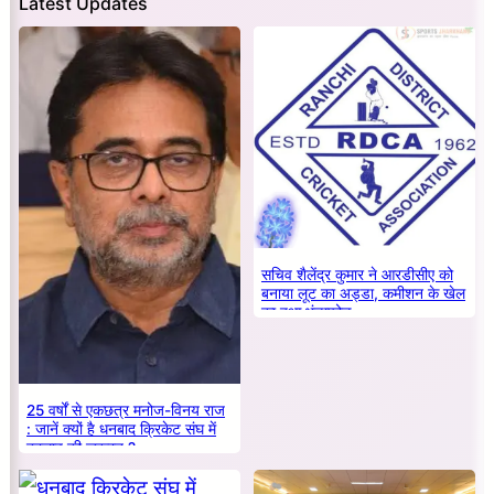
Latest Updates
सचिव शैलेंद्र कुमार ने आरडीसीए को
बनाया लूट का अड्डा, कमीशन के खेल
का हुआ भंडाफोड़
25 वर्षों से एकछत्र मनोज-विनय राज
: जानें क्यों है धनबाद क्रिकेट संघ में
बदलाव की जरूरत ?