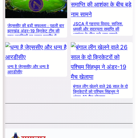
JSCA में गहराया विवाद: साजिश,
जेएससीए की बड़ी सफलता : पहली बार
धमकी और सदस्यता समाप्ति की
झारखंड अंडर-19 क्रिकेट टीम की
आशंका के बीच बड़े नाम सामने
सात लड़कियों का चयन एनसीए में
धन्य है जेएससीए और धन्य है
आरडीसीए
बंगाल लीग खेलने वाले 26 साल के दो
क्रिकेटरों को पश्चिम सिंहभूम ने
अंडर-19 मैच खेलाया