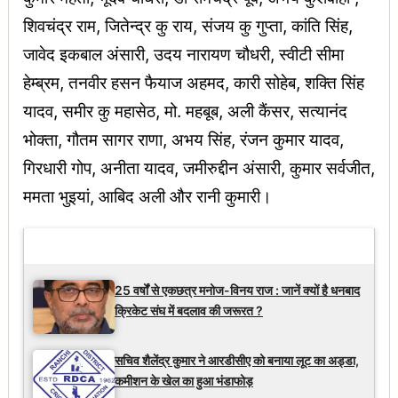
शिवचंद्र राम, जितेन्द्र कु राय, संजय कु गुप्ता, कांति सिंह,
जावेद इकबाल अंसारी, उदय नारायण चौधरी, स्वीटी सीमा
हेम्ब्रम, तनवीर हसन फैयाज अहमद, कारी सोहेब, शक्ति सिंह
यादव, समीर कु महासेठ, मो. महबूब, अली कैंसर, सत्यानंद
भोक्ता, गौतम सागर राणा, अभय सिंह, रंजन कुमार यादव,
गिरधारी गोप, अनीता यादव, जमीरुद्दीन अंसारी, कुमार सर्वजीत,
ममता भुइयां, आबिद अली और रानी कुमारी।
Latest Updates
25 वर्षों से एकछत्र मनोज-विनय राज : जानें क्यों है धनबाद
क्रिकेट संघ में बदलाव की जरूरत ?
सचिव शैलेंद्र कुमार ने आरडीसीए को बनाया लूट का अड्डा,
कमीशन के खेल का हुआ भंडाफोड़