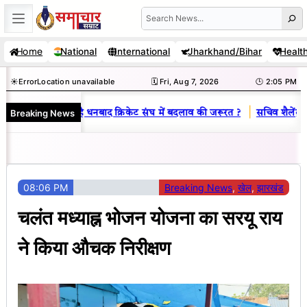
Skip
Search
to
Home
National
International
Jharkhand/Bihar
Healt
content
☀️
Error
Location unavailable
🗓️ Fri, Aug 7, 2026
🕒 2:05 PM
|
Breaking News
राज : जानें क्यों है धनबाद क्रिकेट संघ में बदलाव की जरूरत ?
सचिव शैलेंद्र कु
08:06 PM
Breaking News
, 
खेल
, 
झारखंड
चलंत मध्याह्न भोजन योजना का सरयू राय
ने किया औचक निरीक्षण