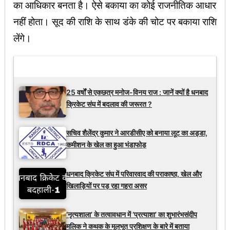
का आधिकार बनता है। ऐसे बकाया का कोई राजनीतिक आधार
नहीं होता। सूद की राशि के साथ डंके की चोट पर बकाया राशि
लेंगे।
Latest Updates
25 वर्षों से एकछत्र मनोज-विनय राज : जानें क्यों है धनबाद
क्रिकेट संघ में बदलाव की जरूरत ?
सचिव शैलेंद्र कुमार ने आरडीसीए को बनाया लूट का अड्डा,
कमीशन के खेल का हुआ भंडाफोड़
धनबाद क्रिकेट संघ में परिवारवाद की पराकाष्ठा, खेल और
खिलाड़ियों पर पड़ रहा गहरा असर
‘नृत्यशाला’ के तत्वावधान में ‘प्रत्याशा’ का शुभारंभसंदीप
मलिक ने कथक के मूलभूत प्रशिक्षण के बारे में बताया