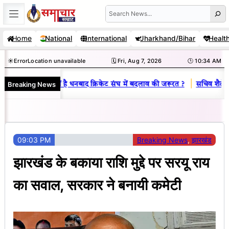
Skip
Search
to
Home
National
International
Jharkhand/Bihar
Healt
content
☀️
Error
Location unavailable
🗓️ Fri, Aug 7, 2026
🕒 10:34 AM
|
Breaking News
य राज : जानें क्यों है धनबाद क्रिकेट संघ में बदलाव की जरूरत ?
सचिव शैलेंद्र 
09:03 PM
Breaking News
, 
झारखंड
झारखंड के बकाया राशि मुद्दे पर सरयू राय
का सवाल, सरकार ने बनायी कमेटी