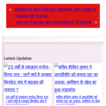
←
छत्तीसगढ़ का बस्तर जिला हुआ नक्सलमुक्त, केन्द्र सरकार ने
एलडब्ल्यूई सूची से हटाया
सरयू राय ने मंजू सिंह और प्रकाश कोया को दी जिम्मेदारी
→
Latest Updates
25 वर्षों से एकछत्र मनोज-विनय राज
सचिव शैलेंद्र कुमार ने आरडीसीए को
: जानें क्यों है धनबाद क्रिकेट संघ में
बनाया लूट का अड्डा, कमीशन के खेल
बदलाव की जरूरत ?
का हुआ भंडाफोड़