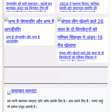
जेएससीए की बड़ी सफलता : पहली बार
JSCA में गहराया विवाद: साजिश,
झारखंड अंडर-19 क्रिकेट टीम की
धमकी और सदस्यता समाप्ति की
सात लड़कियों का चयन एनसीए में
आशंका के बीच बड़े नाम सामने
धन्य है जेएससीए और धन्य है
आरडीसीए
बंगाल लीग खेलने वाले 26 साल के दो
क्रिकेटरों को पश्चिम सिंहभूम ने
अंडर-19 मैच खेलाया
हम यानी समाचार सम्राट डॉट कॉम आपके लिए है। आप हमारे लिए हैं। स्पष्ट कहूं
तो हमारा वजूद आपसे है।