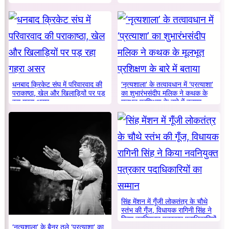
बदलाव की जरूरत ?
का हुआ भंडाफोड़
धनबाद क्रिकेट संघ में परिवारवाद की
‘नृत्यशाला’ के तत्वावधान में ‘प्रत्याशा’
पराकाष्ठा, खेल और खिलाड़ियों पर पड़
का शुभारंभसंदीप मलिक ने कथक के
रहा गहरा असर
मूलभूत प्रशिक्षण के बारे में बताया
सिंह मेंशन में गूँजी लोकतंत्र के चौथे
स्तंभ की गूँज, विधायक रागिनी सिंह ने
किया नवनियुक्त पत्रकार पदाधिकारियों
‘नृत्यशाला’ के बैनर तले ‘प्रत्याशा’ का
का सम्मान