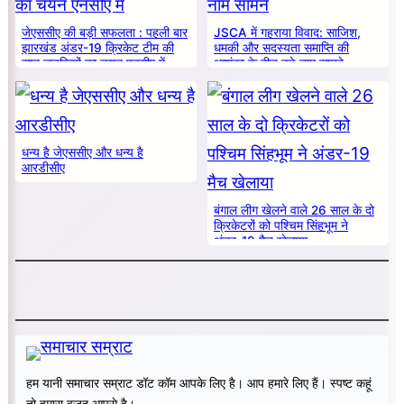
जेएससीए की बड़ी सफलता : पहली बार
JSCA में गहराया विवाद: साजिश,
झारखंड अंडर-19 क्रिकेट टीम की
धमकी और सदस्यता समाप्ति की
सात लड़कियों का चयन एनसीए में
आशंका के बीच बड़े नाम सामने
धन्य है जेएससीए और धन्य है
आरडीसीए
बंगाल लीग खेलने वाले 26 साल के दो
क्रिकेटरों को पश्चिम सिंहभूम ने
अंडर-19 मैच खेलाया
हम यानी समाचार सम्राट डॉट कॉम आपके लिए है। आप हमारे लिए हैं। स्पष्ट कहूं
तो हमारा वजूद आपसे है।