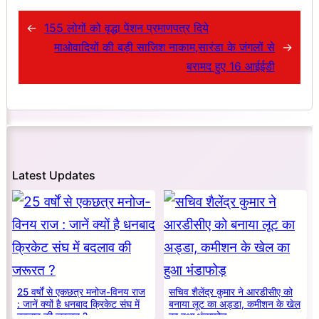
←
155 लोगों को वृद्धा पेंशन प्रमाणपत्र दिये
माओवादियों की बड़ी साजिश नाकाम,सारंडा के जंगलों से
→
बरामद हुए 16 आईईडी
Latest Updates
25 वर्षों से एकछत्र मनोज-विनय राज
सचिव शैलेंद्र कुमार ने आरडीसीए को
: जानें क्यों है धनबाद क्रिकेट संघ में
बनाया लूट का अड्डा, कमीशन के खेल
बदलाव की जरूरत ?
का हुआ भंडाफोड़