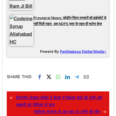
Prayagraj News: कोडीन सिरप तस्करों को हाईकोर्ट से
नहीं मिली राहत, अब NDPS एक्ट के तहत ही चलेगा केस
Powerd By
Panthalassa Digital Media⚡
SHARE THIS:
←
विभागीय संयुक्त सचिव ने बैठक में शिक्षक संघों की मांगों और
सुझावों को गंभीरता से सुना
चांदीपुरा वायरस से अब तक 51 लोगों की मौत
→