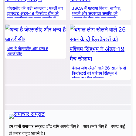
जेएससीए की बड़ी सफलता : पहली बार
JSCA में गहराया विवाद: साजिश,
झारखंड अंडर-19 क्रिकेट टीम की
धमकी और सदस्यता समाप्ति की
सात लड़कियों का चयन एनसीए में
आशंका के बीच बड़े नाम सामने
धन्य है जेएससीए और धन्य है
आरडीसीए
बंगाल लीग खेलने वाले 26 साल के दो
क्रिकेटरों को पश्चिम सिंहभूम ने
अंडर-19 मैच खेलाया
हम यानी समाचार सम्राट डॉट कॉम आपके लिए है। आप हमारे लिए हैं। स्पष्ट कहूं
तो हमारा वजूद आपसे है।