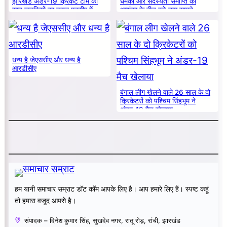
झारखंड अंडर-19 क्रिकेट टीम की
धमकी और सदस्यता समाप्ति की
सात लड़कियों का चयन एनसीए में
आशंका के बीच बड़े नाम सामने
धन्य है जेएससीए और धन्य है
आरडीसीए
बंगाल लीग खेलने वाले 26 साल के दो
क्रिकेटरों को पश्चिम सिंहभूम ने
अंडर-19 मैच खेलाया
हम यानी समाचार सम्राट डॉट कॉम आपके लिए है। आप हमारे लिए हैं। स्पष्ट कहूं
तो हमारा वजूद आपसे है।
संपादक – दिनेश कुमार सिंह, सुखदेव नगर, रातू रोड़, रांची, झारखंड