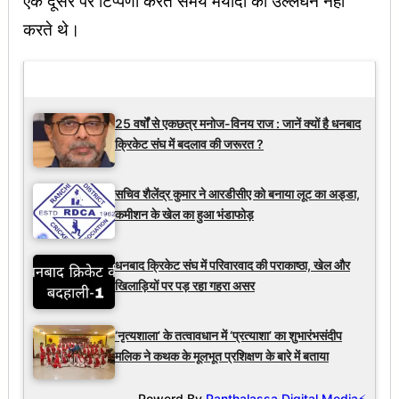
एक दूसरे पर टिप्पणी करते समय मर्यादा का उल्लंघन नहीं
करते थे।
Latest Updates
25 वर्षों से एकछत्र मनोज-विनय राज : जानें क्यों है धनबाद
क्रिकेट संघ में बदलाव की जरूरत ?
सचिव शैलेंद्र कुमार ने आरडीसीए को बनाया लूट का अड्डा,
कमीशन के खेल का हुआ भंडाफोड़
धनबाद क्रिकेट संघ में परिवारवाद की पराकाष्ठा, खेल और
खिलाड़ियों पर पड़ रहा गहरा असर
‘नृत्यशाला’ के तत्वावधान में ‘प्रत्याशा’ का शुभारंभसंदीप
मलिक ने कथक के मूलभूत प्रशिक्षण के बारे में बताया
Powerd By
Panthalassa Digital Media⚡