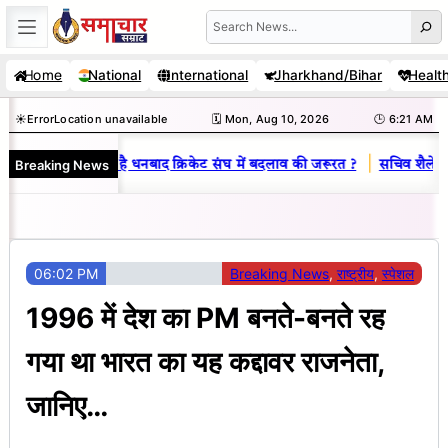
Skip
Search
to
Home
National
International
Jharkhand/Bihar
Healt
content
☀️
Error
Location unavailable
🗓️ Mon, Aug 10, 2026
🕒 6:21 AM
|
Breaking News
य राज : जानें क्यों है धनबाद क्रिकेट संघ में बदलाव की जरूरत ?
सचिव शैलेंद्र क
06:02 PM
Breaking News
, 
राष्ट्रीय
, 
स्पेशल
1996 में देश का PM बनते-बनते रह
गया था भारत का यह कद्दावर राजनेता,
जानिए…