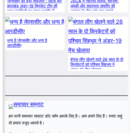
जेएससीए की बड़ी सफलता : पहली बार
JSCA में गहराया विवाद: साजिश,
झारखंड अंडर-19 क्रिकेट टीम की
धमकी और सदस्यता समाप्ति की
सात लड़कियों का चयन एनसीए में
आशंका के बीच बड़े नाम सामने
धन्य है जेएससीए और धन्य है
आरडीसीए
बंगाल लीग खेलने वाले 26 साल के दो
क्रिकेटरों को पश्चिम सिंहभूम ने
अंडर-19 मैच खेलाया
हम यानी समाचार सम्राट डॉट कॉम आपके लिए है। आप हमारे लिए हैं। स्पष्ट कहूं
तो हमारा वजूद आपसे है।