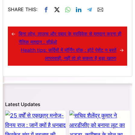
SHARE THIS:
←
बिना लोभ, लालच और दबाव के स्वविवेक से मतदान करना ही
नैतिक मतदान : सीईओ
Health tips: सर्दियों में मॉर्निंग वॉक : हॉर्ट पेशेंट न बरतें
→
लापरवाही, नहीं तो हो सकता है बड़ा खतरा
Latest Updates