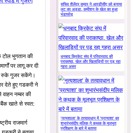
सचिव शैलेंद्र कुमार ने आरडीसीए को बनाया
लूट का अड्डा, कमीशन के खेल का हुआ
भंडाफोड़
कि टोल भुगतान की
धनबाद क्रिकेट संघ में परिवारवाद की
पराकाष्ठा, खेल और खिलाड़ियों पर पड़ रहा
र्गों पर लागू कर दी
गहरा असर
 रुके गुजर सकेंगे।
र देते हुए गडकरी ने
े वाहन नम्बर की
बैंक खाते से स्वत:
‘नृत्यशाला’ के तत्वावधान में ‘प्रत्याशा’ का
ट्रीय राजमार्ग
शुभारंभसंदीप मलिक ने कथक के मूलभूत
प्रशिक्षण के बारे में बताया
। गडकरी ने बताया