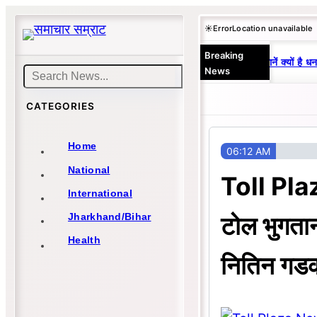
Skip
☀️
Error
Location unavailable
to
Breaking
content
25 वर्षों से एकछत्र मनोज-विनय राज : जानें क्यों है धन
News
Search
CATEGORIES
Home
06:12 AM
National
Toll Pla
International
टोल भुगतान 
Jharkhand/Bihar
Health
नितिन गड