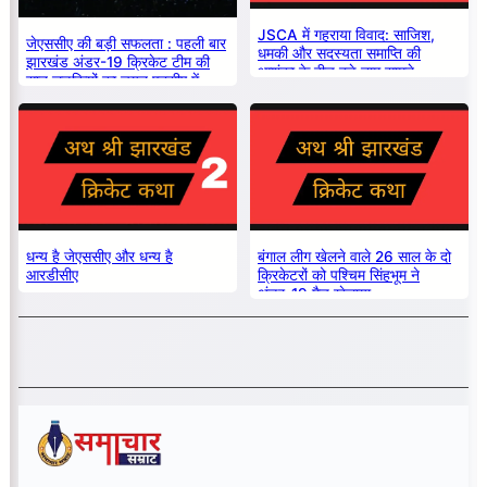
JSCA में गहराया विवाद: साजिश,
जेएससीए की बड़ी सफलता : पहली बार
धमकी और सदस्यता समाप्ति की
झारखंड अंडर-19 क्रिकेट टीम की
आशंका के बीच बड़े नाम सामने
सात लड़कियों का चयन एनसीए में
धन्य है जेएससीए और धन्य है
बंगाल लीग खेलने वाले 26 साल के दो
आरडीसीए
क्रिकेटरों को पश्चिम सिंहभूम ने
अंडर-19 मैच खेलाया