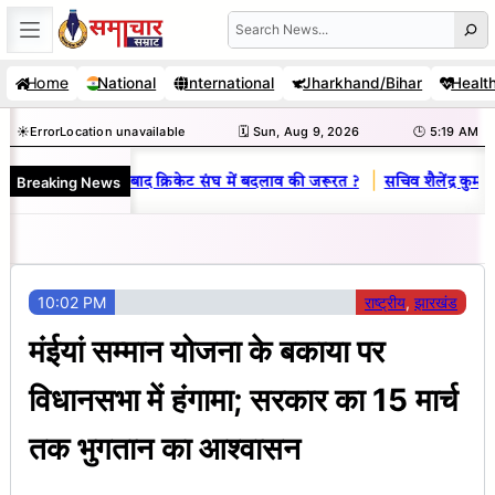
Skip
Search
to
Home
National
International
Jharkhand/Bihar
Healt
content
☀️
Error
Location unavailable
🗓️ Sun, Aug 9, 2026
🕒 5:19 AM
|
Breaking News
: जानें क्यों है धनबाद क्रिकेट संघ में बदलाव की जरूरत ?
सचिव शैलेंद्र कुमार 
10:02 PM
राष्ट्रीय
, 
झारखंड
मंईयां सम्मान योजना के बकाया पर
विधानसभा में हंगामा; सरकार का 15 मार्च
तक भुगतान का आश्वासन