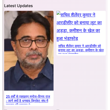
Latest Updates
सचिव शैलेंद्र कुमार ने आरडीसीए को
बनाया लूट का अड्डा, कमीशन के खेल
का हुआ भंडाफोड़
25 वर्षों से एकछत्र मनोज-विनय राज
: जानें क्यों है धनबाद क्रिकेट संघ में
बदलाव की जरूरत ?