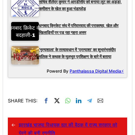
सचिव शैलेंद्र कुमार ने आरडीसीए को बनाया लूट का अड्डा,
कमीशन के खेल का हुआ भंडाफोड़
धनबाद क्रिकेट संघ में परिवारवाद की पराकाष्ठा, खेल और
खिलाड़ियों पर पड़ रहा गहरा असर
‘नृत्यशाला’ के तत्वावधान में ‘प्रत्याशा’ का शुभारंभसंदीप
मलिक ने कथक के मूलभूत प्रशिक्षण के बारे में बताया
Powerd By
Panthalassa Digital Media⚡
SHARE THIS:
←
झारखंड भाजपा विधायक दल की बैठक में राज्य सरकार को
घेरने की बनी रणनीति