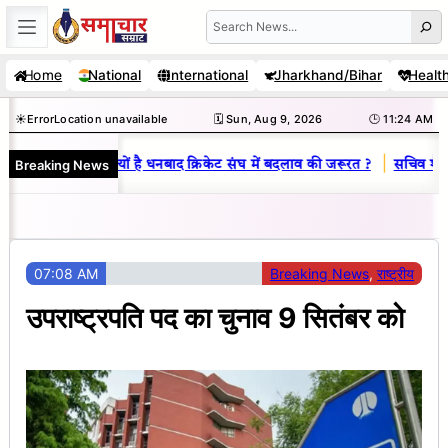
Skip
Search
to
Home
National
International
Jharkhand/Bihar
Healt
content
☀️
Error
Location unavailable
🗓️ Sun, Aug 9, 2026
🕒 11:24 AM
|
Breaking News
िनय राज : जानें क्यों है धनबाद क्रिकेट संघ में बदलाव की जरूरत ?
सचिव शैलेंद्र
07:08 AM
Breaking News
, 
राष्ट्रीय
उपराष्ट्रपति पद का चुनाव 9 सितंबर को