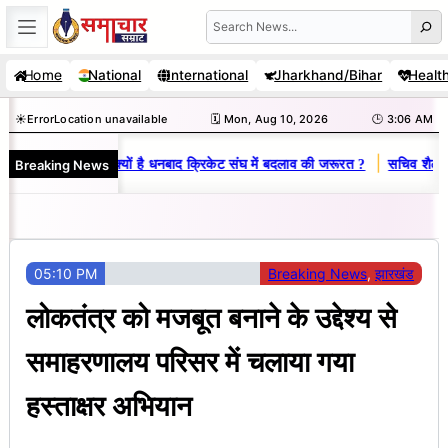
Skip
Search
to
Home
National
International
Jharkhand/Bihar
Healt
content
☀️
Error
Location unavailable
🗓️ Mon, Aug 10, 2026
🕒 3:06 AM
|
Breaking News
ज-विनय राज : जानें क्यों है धनबाद क्रिकेट संघ में बदलाव की जरूरत ?
सचिव शैलेंद्र
05:10 PM
Breaking News
, 
झारखंड
लोकतंत्र को मजबूत बनाने के उद्देश्य से
समाहरणालय परिसर में चलाया गया
हस्ताक्षर अभियान