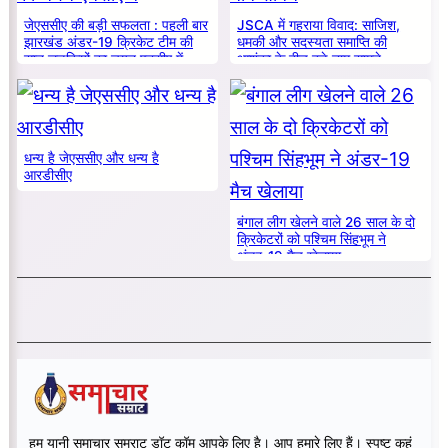
जेएससीए की बड़ी सफलता : पहली बार
JSCA में गहराया विवाद: साजिश,
झारखंड अंडर-19 क्रिकेट टीम की
धमकी और सदस्यता समाप्ति की
सात लड़कियों का चयन एनसीए में
आशंका के बीच बड़े नाम सामने
धन्य है जेएससीए और धन्य है
आरडीसीए
बंगाल लीग खेलने वाले 26 साल के दो
क्रिकेटरों को पश्चिम सिंहभूम ने
अंडर-19 मैच खेलाया
हम यानी समाचार सम्राट डॉट कॉम आपके लिए है। आप हमारे लिए हैं। स्पष्ट कहूं