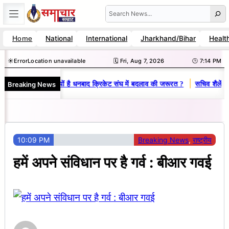
Skip
Search
to
National
International
Jharkhand/Bihar
Healt
Home
content
☀️
Error
Location unavailable
🗓️ Fri, Aug 7, 2026
🕒 7:14 PM
|
Breaking News
-विनय राज : जानें क्यों है धनबाद क्रिकेट संघ में बदलाव की जरूरत ?
सचिव शैलेंद्र
10:09 PM
Breaking News
, 
राष्ट्रीय
हमें अपने संविधान पर है गर्व : बीआर गवई