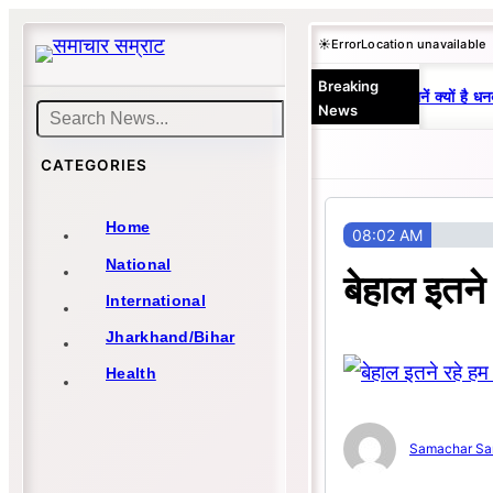
Skip
☀️
Error
Location unavailable
to
Breaking
content
25 वर्षों से एकछत्र मनोज-विनय राज : जानें क्यों है धनब
News
Search
CATEGORIES
Home
08:02 AM
National
बेहाल इतने
International
Jharkhand/Bihar
Health
Samachar Sa