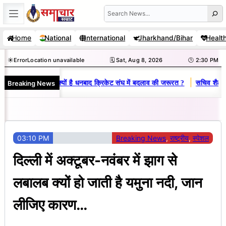
Skip
Search
to
Home
National
International
Jharkhand/Bihar
Healt
content
☀️
Error
Location unavailable
🗓️ Sat, Aug 8, 2026
🕒 2:30 PM
|
Breaking News
ज-विनय राज : जानें क्यों है धनबाद क्रिकेट संघ में बदलाव की जरूरत ?
सचिव शैलेंद्र
03:10 PM
Breaking News
, 
राष्ट्रीय
, 
स्पेशल
दिल्ली में अक्टूबर-नवंबर में झाग से
लबालब क्यों हो जाती है यमुना नदी, जान
लीजिए कारण…