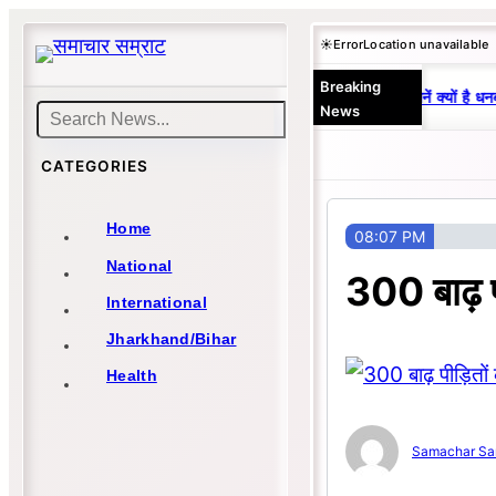
Skip
☀️
Error
Location unavailable
to
Breaking
content
25 वर्षों से एकछत्र मनोज-विनय राज : जानें क्यों है धनब
News
Search
CATEGORIES
Home
08:07 PM
National
300 बाढ़ प
International
Jharkhand/Bihar
Health
Samachar Sa