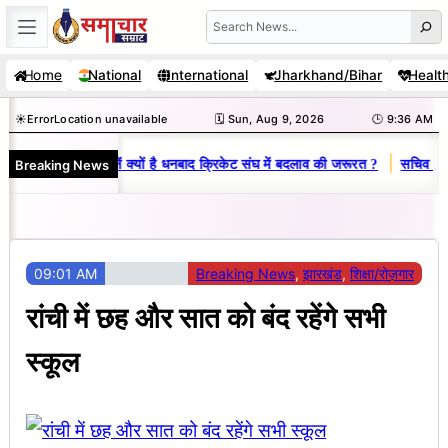
Skip
Search
to
Home
National
International
Jharkhand/Bihar
Healt
content
☀️
Error
Location unavailable
🗓️ Sun, Aug 9, 2026
🕒 9:36 AM
|
Breaking News
मनोज-विनय राज : जानें क्यों है धनबाद क्रिकेट संघ में बदलाव की जरूरत ?
सचिव शैलें
09:01 AM
Breaking News
, 
झारखंड
, 
शिक्षा/रोज़गार
रांची में छह और सात को बंद रहेंगे सभी
स्कूल