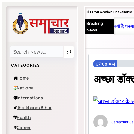
Skip
☀️
Error
Location unavailable
to
Breaking
content
25 वर्षों से एकछत्र मनोज-विनय राज : जानें क्यों है धनबाद
News
Search
07:08 AM
CATEGORIES
अच्छा डॉक्
Home
National
International
Jharkhand/Bihar
Health
Samachar Sa
Career