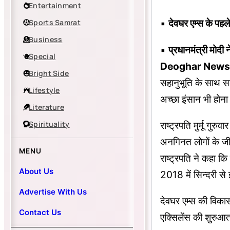
Entertainment
▪︎
देवघर एम्स के पहले 
Sports Samrat
Business
▪︎
प्रधानमंत्री मोद
Special
Deoghar News: राष्
Bright Side
सहानुभूति के साथ स
Lifestyle
अच्छा इंसान भी होना
Literature
Spirituality
राष्ट्रपति मुर्मू गुर
अनगिनत लोगों के जीव
MENU
राष्ट्रपति ने कहा कि
About Us
2018 में सिन्दरी से 
Advertise With Us
देवघर एम्स की विकास
Contact Us
एक्सिलेंस की शुरुआत