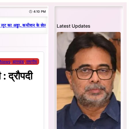
🕒 4:10 PM
|
Latest Updates
ूट का अड्डा, कमीशन के खेल का हुआ भंडाफोड़
धनबाद क्रिकेट संघ में परिवारवाद
 News
, 
झारखंड
, 
राष्ट्रीय
: द्रौपदी