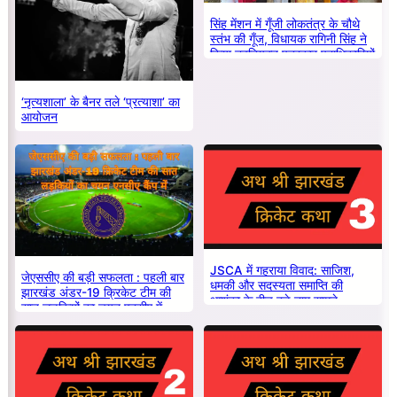
सिंह मेंशन में गूँजी लोकतंत्र के चौथे
स्तंभ की गूँज, विधायक रागिनी सिंह ने
किया नवनियुक्त पत्रकार पदाधिकारियों
का सम्मान
‘नृत्यशाला’ के बैनर तले ‘प्रत्याशा’ का
आयोजन
JSCA में गहराया विवाद: साजिश,
जेएससीए की बड़ी सफलता : पहली बार
धमकी और सदस्यता समाप्ति की
झारखंड अंडर-19 क्रिकेट टीम की
आशंका के बीच बड़े नाम सामने
सात लड़कियों का चयन एनसीए में