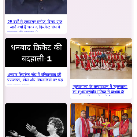
25 वर्षों से एकछत्र मनोज-विनय राज
: जानें क्यों है धनबाद क्रिकेट संघ में
बदलाव की जरूरत ?
धनबाद क्रिकेट संघ में परिवारवाद की
पराकाष्ठा, खेल और खिलाड़ियों पर पड़
रहा गहरा असर
‘नृत्यशाला’ के तत्वावधान में ‘प्रत्याशा’
का शुभारंभसंदीप मलिक ने कथक के
मूलभूत प्रशिक्षण के बारे में बताया