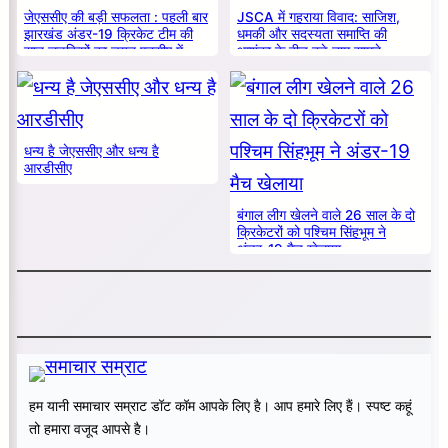
जेएससीए की बड़ी सफलता : पहली बार
JSCA में गहराया विवाद: साजिश,
झारखंड अंडर-19 क्रिकेट टीम की
धमकी और सदस्यता समाप्ति की
सात लड़कियों का चयन एनसीए में
आशंका के बीच बड़े नाम सामने
धन्य है जेएससीए और धन्य है
आरडीसीए
बंगाल लीग खेलने वाले 26 साल के दो
क्रिकेटरों को पश्चिम सिंहभूम ने
अंडर-19 मैच खेलाया
हम यानी समाचार सम्राट डॉट कॉम आपके लिए है। आप हमारे लिए हैं। स्पष्ट कहूं
तो हमारा वजूद आपसे है।