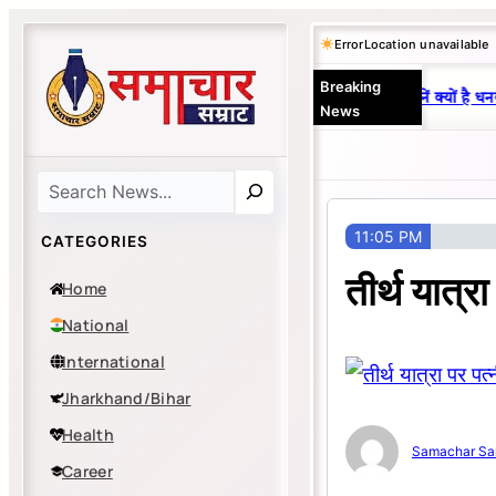
Skip
Error
Location unavailable
to
Breaking
content
25 वर्षों से एकछत्र मनोज-विनय राज : जानें क्यों है धनबा
News
Search
11:05 PM
CATEGORIES
तीर्थ यात्र
Home
National
International
Jharkhand/Bihar
Health
Samachar Sa
Career