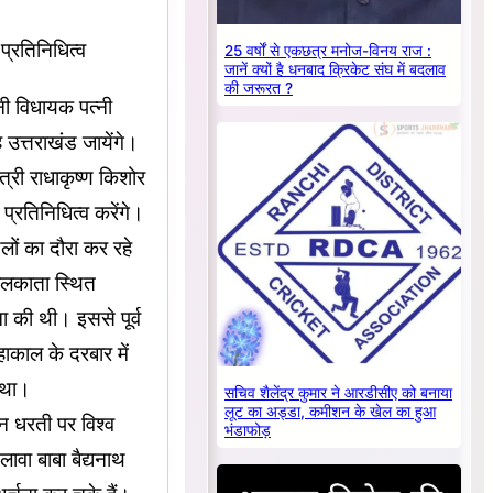
प्रतिनिधित्व
25 वर्षों से एकछत्र मनोज-विनय राज :
जानें क्यों है धनबाद क्रिकेट संघ में बदलाव
की जरूरत ?
पनी विधायक पत्नी
ह उत्तराखंड जायेंगे।
ंत्री राधाकृष्ण किशोर
प्रतिनिधित्व करेंगे।
ों का दौरा कर रहे
कोलकाता स्थित
ना की थी। इससे पूर्व
हाकाल के दरबार में
 था।
सचिव शैलेंद्र कुमार ने आरडीसीए को बनाया
लूट का अड्डा, कमीशन के खेल का हुआ
वन धरती पर विश्व
भंडाफोड़
ावा बाबा बैद्यनाथ