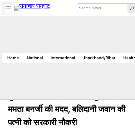
Skip
Search
to
content
Error
Location unavailable
Fri, Aug 7, 2026
11:42 PM
|
Breaking News
य राज : जानें क्यों है धनबाद क्रिकेट संघ में बदलाव की जरूरत ?
सचिव शैलेंद्र कुमा
National
International
Jharkhand/Bihar
Healt
Home
10:05 PM
राष्ट्रीय
मुर्शिदाबाद हिंसा प्रभावितों को मुख्यमंत्री
ममता बनर्जी की मदद, बलिदानी जवान की
पत्नी को सरकारी नौकरी