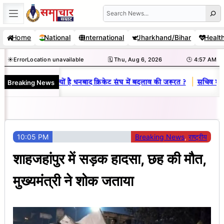
Skip
Search
to
Home
National
International
Jharkhand/Bihar
Healt
content
☀️
Error
Location unavailable
🗓️ Thu, Aug 6, 2026
🕒 4:57 AM
|
Breaking News
विनय राज : जानें क्यों है धनबाद क्रिकेट संघ में बदलाव की जरूरत ?
सचिव शैलेंद्
10:05 PM
Breaking News
, 
राष्ट्रीय
शाहजहांपुर में सड़क हादसा, छह की मौत,
मुख्यमंत्री ने शोक जताया