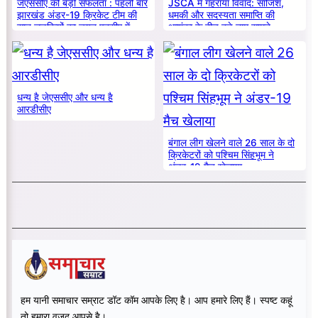
जेएससीए की बड़ी सफलता : पहली बार
JSCA में गहराया विवाद: साजिश,
झारखंड अंडर-19 क्रिकेट टीम की
धमकी और सदस्यता समाप्ति की
सात लड़कियों का चयन एनसीए में
आशंका के बीच बड़े नाम सामने
धन्य है जेएससीए और धन्य है
आरडीसीए
बंगाल लीग खेलने वाले 26 साल के दो
क्रिकेटरों को पश्चिम सिंहभूम ने
अंडर-19 मैच खेलाया
हम यानी समाचार सम्राट डॉट कॉम आपके लिए है। आप हमारे लिए हैं। स्पष्ट कहूं
तो हमारा वजूद आपसे है।