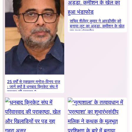
सचिव शैलेंद्र कुमार ने आरडीसीए को
बनाया लूट का अड्डा, कमीशन के खेल
का हुआ भंडाफोड़
25 वर्षों से एकछत्र मनोज-विनय राज
: जानें क्यों है धनबाद क्रिकेट संघ में
बदलाव की जरूरत ?