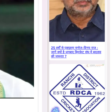
25 वर्षों से एकछत्र मनोज-विनय राज :
जानें क्यों है धनबाद क्रिकेट संघ में बदलाव
की जरूरत ?