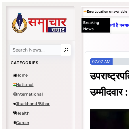
Skip
Error
Location unavailable
to
Breaking
content
25 वर्षों से एकछत्र मनोज-विनय राज : जानें क्यों है धनबाद क
News
Search
07:07 AM
CATEGORIES
उपराष्ट्रपत
Home
National
उम्मीदवार :
International
Jharkhand/Bihar
Health
Career