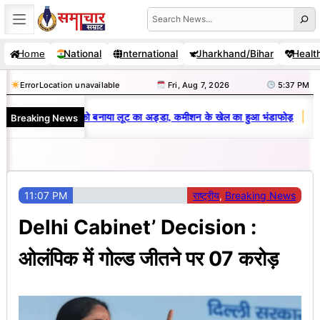
Skip
Search
to
National
International
Jharkhand/Bihar
Healt
Home
content
Error
Location unavailable
Fri, Aug 7, 2026
5:37 PM
|
Breaking News
र कुमार ने आरडीसीए को बनाया लूट का अड्डा, कमीशन के खेल का हुआ भंडाफोड़
धनबाद
11:07 PM
राष्ट्रीय
, 
Breaking News
Delhi Cabinet’ Decision :
ओलंपिक में गोल्ड जीतने पर 07 करोड़