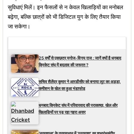
सुविधाएं मिलें। इन फैसलों से न केवल खिलाड़ियों का मनोबल
बढ़ेगा, बल्कि छात्रों को भी डिजिटल युग के लिए तैयार किया
जा सकेगा।
Latest Updates
25 वर्षों से एकछत्र मनोज-विनय राज : जानें क्यों है धनबाद
क्रिकेट संघ में बदलाव की जरूरत ?
सचिव शैलेंद्र कुमार ने आरडीसीए को बनाया लूट का अड्डा,
कमीशन के खेल का हुआ भंडाफोड़
धनबाद क्रिकेट संघ में परिवारवाद की पराकाष्ठा, खेल और
खिलाड़ियों पर पड़ रहा गहरा असर
‘नृत्यशाला’ के तत्वावधान में ‘प्रत्याशा’ का शुभारंभसंदीप