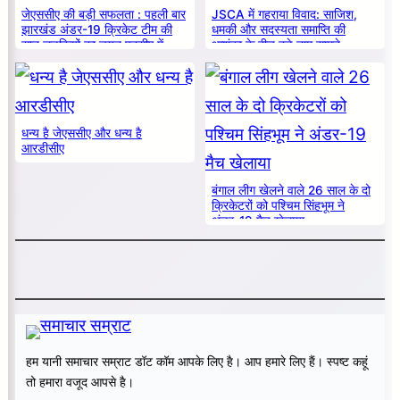
जेएससीए की बड़ी सफलता : पहली बार
JSCA में गहराया विवाद: साजिश,
झारखंड अंडर-19 क्रिकेट टीम की
धमकी और सदस्यता समाप्ति की
सात लड़कियों का चयन एनसीए में
आशंका के बीच बड़े नाम सामने
धन्य है जेएससीए और धन्य है
आरडीसीए
बंगाल लीग खेलने वाले 26 साल के दो
क्रिकेटरों को पश्चिम सिंहभूम ने
अंडर-19 मैच खेलाया
हम यानी समाचार सम्राट डॉट कॉम आपके लिए है। आप हमारे लिए हैं। स्पष्ट कहूं
तो हमारा वजूद आपसे है।