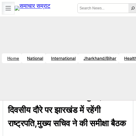
Skip
Search
to
content
Error
Location unavailable
Thu, Aug 6, 2026
8:58 PM
|
Breaking News
नय राज : जानें क्यों है धनबाद क्रिकेट संघ में बदलाव की जरूरत ?
सचिव शैलेंद्र कु
National
International
Jharkhand/Bihar
Healt
Home
10:07 PM
Breaking News
, 
झारखंड
President Visit: 31जुलाई से दो
दिवसीय दौरे पर झारखंड में रहेंगी
राष्ट्रपति,मुख्य सचिव ने की समीक्षा बैठक