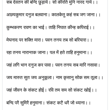
सब देवतन की बन्दि छुड़ाये। सो कीरति मुनि नारद गाये।।
अछयकुमार दनुज बलवाना। कालकेतु कहं सब जग जाना।।
कुम्भकरण रावण का भाई। ताहि निपात कीन्ह कपिराई।।
मेघनाद पर शक्ति मारा। पवन तनय तब सो बरियारा।।
रहा तनय नारान्तक जाना। पल में हते ताहि हनुमाना।।
जहं लगि भान दनुज कर पावा। पवन तनय सब मारि नसावा।
जय मारुत सुत जय अनुकूला। नाम कृसानु सोक सम तूला।।
जहं जीवन के संकट होई। रवि तम सम सो संकट खोई।।
बन्दि परै सुमिरै हनुमाना। संकट कटै धरै जो ध्याना।।