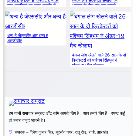
झारखंड अंडर-19 क्रिकेट टीम की
धमकी और सदस्यता समाप्ति की
सात लड़कियों का चयन एनसीए में
आशंका के बीच बड़े नाम सामने
धन्य है जेएससीए और धन्य है
आरडीसीए
बंगाल लीग खेलने वाले 26 साल के दो
क्रिकेटरों को पश्चिम सिंहभूम ने
अंडर-19 मैच खेलाया
हम यानी समाचार सम्राट डॉट कॉम आपके लिए है। आप हमारे लिए हैं। स्पष्ट कहूं
तो हमारा वजूद आपसे है।
संपादक – दिनेश कुमार सिंह, सुखदेव नगर, रातू रोड़, रांची, झारखंड