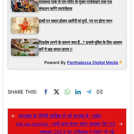
रामकथा पार्क से राम मंदिर के मुख्य प्रवेशद्वार तक पथ
संचलन करेंगे स्वयंसेवक
हाथी पर सवार होकर आयेंगी मां दुर्गा, नर पर होगा गमन
पितृदोष लगने के कारण क्या हैं…? इससे मुक्ति के लिए अवश्य
करें ये छह सरल उपाय !!
Powerd By
Panthalassa Digital Media
SHARE THIS:
←
झारखंड के हितैषी शामिल हो रहे आजसू में : सुदेश
Aaj ka rashifal : जानें आज कैसा रहेगा आपका दिन 02
→
अक्टूबर 2023 का राशिफल व पंचांग भी पढ़ें