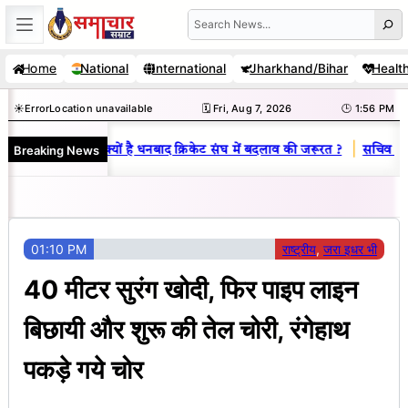
Skip
Search
to
Home
National
International
Jharkhand/Bihar
Healt
content
☀️
Error
Location unavailable
🗓️ Fri, Aug 7, 2026
🕒 1:56 PM
|
Breaking News
विनय राज : जानें क्यों है धनबाद क्रिकेट संघ में बदलाव की जरूरत ?
सचिव शैलेंद्
01:10 PM
राष्ट्रीय
, 
जरा इधर भी
40 मीटर सुरंग खोदी, फिर पाइप लाइन
बिछायी और शुरू की तेल चोरी, रंगेहाथ
पकड़े गये चोर