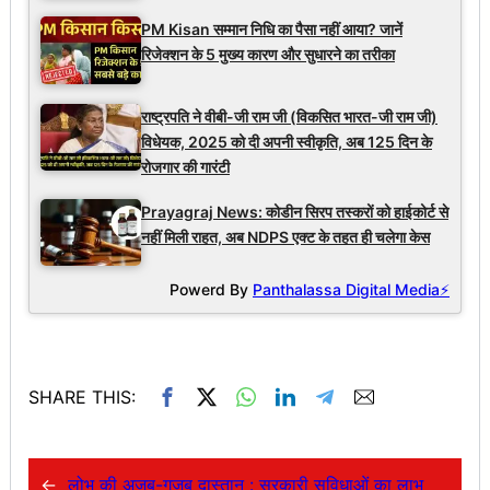
PM Kisan सम्मान निधि का पैसा नहीं आया? जानें
रिजेक्शन के 5 मुख्य कारण और सुधारने का तरीका
राष्ट्रपति ने वीबी-जी राम जी (विकसित भारत-जी राम जी)
विधेयक, 2025 को दी अपनी स्वीकृति, अब 125 दिन के
रोजगार की गारंटी
Prayagraj News: कोडीन सिरप तस्करों को हाईकोर्ट से
नहीं मिली राहत, अब NDPS एक्ट के तहत ही चलेगा केस
Powerd By
Panthalassa Digital Media⚡
SHARE THIS:
←
लोभ की अजब-गजब दास्तान : सरकारी सुविधाओं का लाभ