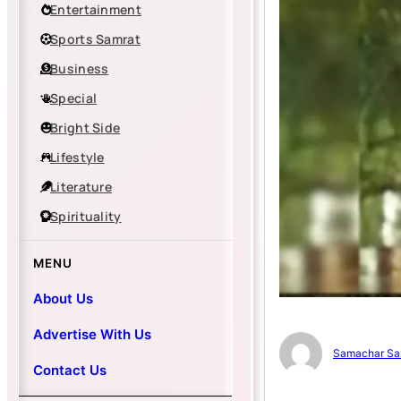
Entertainment
Sports Samrat
Business
Special
Bright Side
Lifestyle
Literature
Spirituality
MENU
About Us
Advertise With Us
Samachar Sa
Contact Us