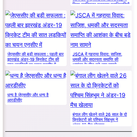
किया नवनियुक्त पत्रकार पदाधिकारियों
का सम्मान
जेएससीए की बड़ी सफलता : पहली बार
JSCA में गहराया विवाद: साजिश,
झारखंड अंडर-19 क्रिकेट टीम की
धमकी और सदस्यता समाप्ति की
सात लड़कियों का चयन एनसीए में
आशंका के बीच बड़े नाम सामने
धन्य है जेएससीए और धन्य है
आरडीसीए
बंगाल लीग खेलने वाले 26 साल के दो
क्रिकेटरों को पश्चिम सिंहभूम ने
अंडर-19 मैच खेलाया