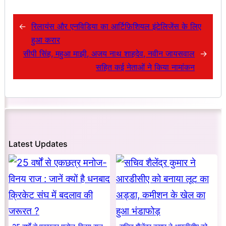
←
रिलायंस और एनविडिया का आर्टिफ़िशियल इंटेलिजेंस के लिए
हुआ करार
सीपी सिंह, महुआ माझी, अजय नाथ शाहदेव, नवीन जायसवाल
→
सहित कई नेताओं ने किया नामांकन
Latest Updates