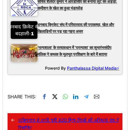
सचिव शैलेंद्र कुमार ने आरडीसीए को बनाया लूट का अड्डा,
कमीशन के खेल का हुआ भंडाफोड़
धनबाद क्रिकेट संघ में परिवारवाद की पराकाष्ठा, खेल और
खिलाड़ियों पर पड़ रहा गहरा असर
‘नृत्यशाला’ के तत्वावधान में ‘प्रत्याशा’ का शुभारंभसंदीप
मलिक ने कथक के मूलभूत प्रशिक्षण के बारे में बताया
Powerd By
Panthalassa Digital Media⚡
SHARE THIS:
←
पाकिस्तान से लायी गयीं 400 हिन्दू-सिखों की अस्थियां गंगा में
विसर्जित