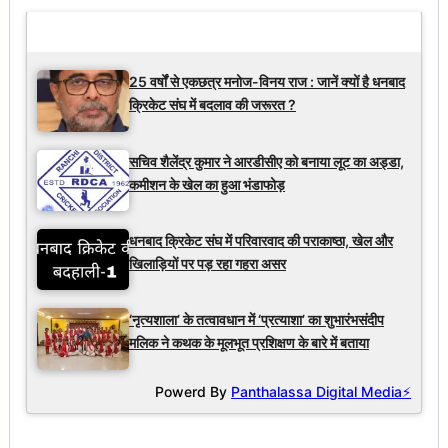
Latest Updates
25 वर्षों से एकछत्र मनोज-विनय राज : जानें क्यों है धनबाद
क्रिकेट संघ में बदलाव की जरूरत ?
सचिव शैलेंद्र कुमार ने आरडीसीए को बनाया लूट का अड्डा,
कमीशन के खेल का हुआ भंडाफोड़
धनबाद क्रिकेट संघ में परिवारवाद की पराकाष्ठा, खेल और
खिलाड़ियों पर पड़ रहा गहरा असर
‘नृत्यशाला’ के तत्वावधान में ‘प्रत्याशा’ का शुभारंभसंदीप
मलिक ने कथक के मूलभूत प्रशिक्षण के बारे में बताया
Powerd By
Panthalassa Digital Media⚡