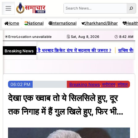
Skip
Search
to
Home
National
International
Jharkhand/Bihar
Healt
content
☀️
Error
Location unavailable
🗓️ Sat, Aug 8, 2026
🕒 8:42 AM
|
Breaking News
य राज : जानें क्यों है धनबाद क्रिकेट संघ में बदलाव की जरूरत ?
सचिव शैलेंद्र क
06:02 PM
Breaking News
, 
मनोरंजन
, 
स्पेशल
देखा एक ख्वाब तो ये सिलसिले हुए, दूर
तक निगाह में हैं गुल खिले हुए, फिर भी…