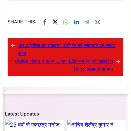
SHARE THIS:
←
30 आईपीएस का तबादला, रांची के नये एसएसपी बने राकेश
रंजन
सीडीएस चौहान ने बताया… रात 1.30 बजे ही क्यों ‘आपरेशन
→
सिन्दूर’ अंजाम दिया गया
Latest Updates