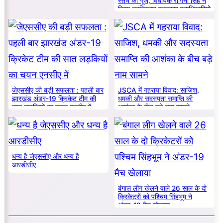
स्तंभ की गूँज, विधायक रागिनी सिंह ने
किया नवनियुक्त पत्रकार पदाधिकारियों
का सम्मान
जेएससीए की बड़ी सफलता : पहली बार
JSCA में गहराया विवाद: साजिश,
झारखंड अंडर-19 क्रिकेट टीम की
धमकी और सदस्यता समाप्ति की
सात लड़कियों का चयन एनसीए में
आशंका के बीच बड़े नाम सामने
धन्य है जेएससीए और धन्य है
आरडीसीए
बंगाल लीग खेलने वाले 26 साल के दो
क्रिकेटरों को पश्चिम सिंहभूम ने
अंडर-19 मैच खेलाया