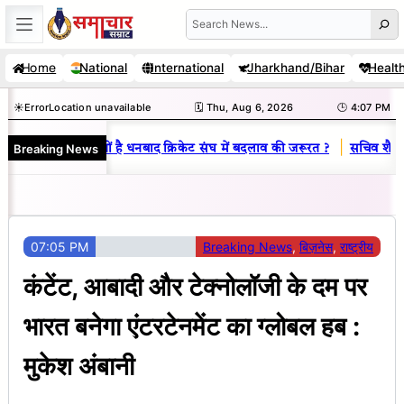
Skip
Search
to
Home
National
International
Jharkhand/Bihar
Healt
content
☀️
Error
Location unavailable
🗓️ Thu, Aug 6, 2026
🕒 4:07 PM
|
Breaking News
नय राज : जानें क्यों है धनबाद क्रिकेट संघ में बदलाव की जरूरत ?
सचिव शैलेंद्र
07:05 PM
Breaking News
, 
बिज़नेस
, 
राष्ट्रीय
कंटेंट, आबादी और टेक्नोलॉजी के दम पर
भारत बनेगा एंटरटेनमेंट का ग्लोबल हब :
मुकेश अंबानी